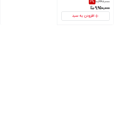
10,348,000
3
%
دمپر(خرید مستقیم از پخش
9,950,000
کننده)
افزودن به سبد